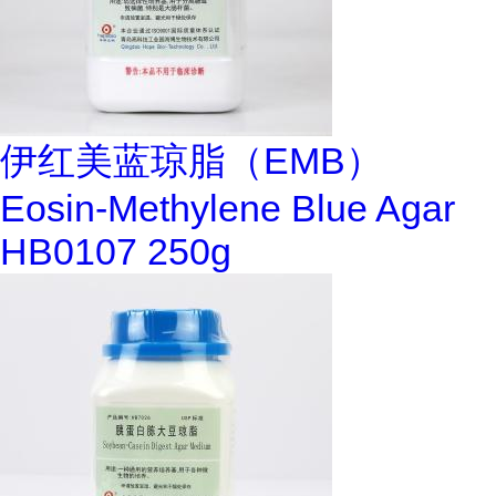
伊红美蓝琼脂（EMB）
Eosin-Methylene Blue Agar
HB0107 250g