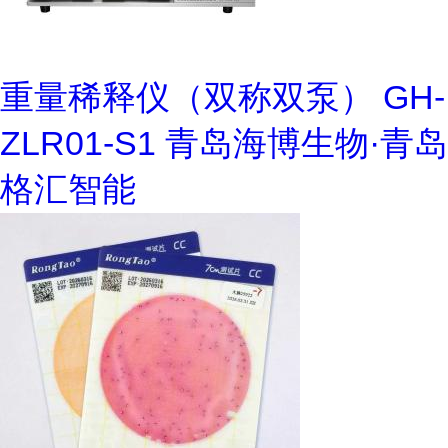
重量稀释仪（双称双泵） GH-
ZLR01-S1 青岛海博生物·青岛
格汇智能