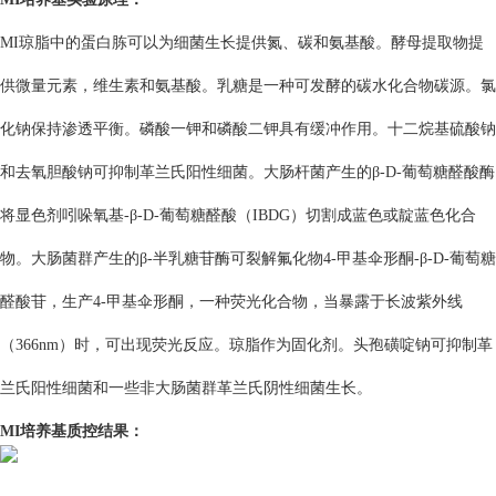
MI琼脂中的蛋白胨可以为细菌生长提供氮、碳和氨基酸。酵母提取物提
供微量元素，维生素和氨基酸。乳糖是一种可发酵的碳水化合物碳源。氯
化钠保持渗透平衡。磷酸一钾和磷酸二钾具有缓冲作用。十二烷基硫酸钠
和去氧胆酸钠可抑制革兰氏阳性细菌。
大肠杆菌产生的β-D-葡萄糖醛酸酶
将显色剂吲哚氧基-β-D-葡萄糖醛酸（IBDG）切割成蓝色或靛蓝色化合
物。大肠菌群产生的β-半乳糖苷酶可裂解氟化物4-甲基伞形酮-β-D-葡萄糖
醛酸苷，生产4-甲基伞形酮，一种荧光化合物，当暴露于长波紫外线
（366nm）时，可出现荧光反应。琼脂作为固化剂。
头孢磺啶钠可抑制革
兰氏阳性细菌和一些非大肠菌群革兰氏阴性细菌生长。
MI培养基质控结果：