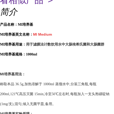
看相似产品 >
简介
产品名称：MI培养基
MI Medium
MI培养基英文名称：
用于滤膜法计数饮用水中大肠埃希氏菌和大肠菌群
MI培养基用途：
MI培养基规格：1000ml
MI培养基
用法：
称取本品 36.5g,加热溶解于 1000ml 蒸馏水中,分装三角瓶,每瓶
200ml,121℃高压灭菌 15min,冷至50℃左右时,每瓶加入一支头孢磺啶钠
(1mg/支),混匀,倾入无菌平皿,备用。
MI培养基
实验原理：