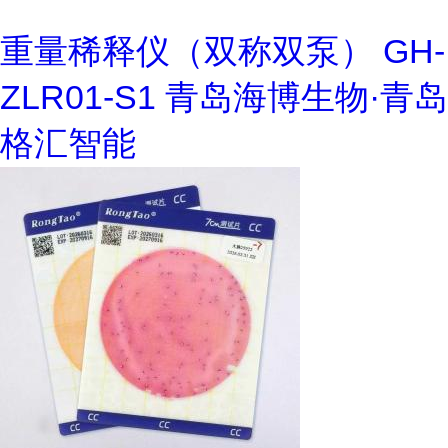
重量稀释仪（双称双泵） GH-
ZLR01-S1 青岛海博生物·青岛
格汇智能