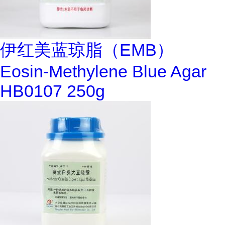
伊红美蓝琼脂（EMB）
Eosin-Methylene Blue Agar
HB0107 250g