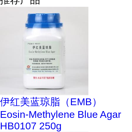
伊红美蓝琼脂（EMB）
Eosin-Methylene Blue Agar
HB0107 250g