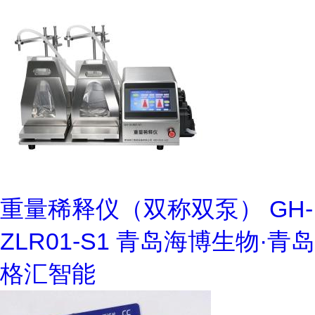
重量稀释仪（双称双泵） GH-
ZLR01-S1 青岛海博生物·青岛
格汇智能