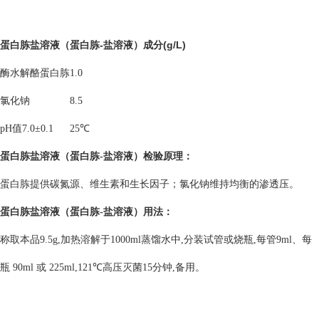
蛋白胨盐溶液（蛋白胨-盐溶液）
成分
(g/L)
酶水解酪蛋白胨
1.0
氯化钠
8.5
pH
值
7.0
±
0.1
25℃
蛋白胨盐溶液（蛋白胨-盐溶液）
检验原理：
蛋白胨提供碳氮源、维生素和生长因子；氯化钠维持均衡的渗透压。
蛋白胨盐溶液（蛋白胨-盐溶液）
用法：
称取本品9.5g,加热溶解于1000ml蒸馏水中,分装试管或烧瓶,每管9ml、每
瓶 90ml 或 225ml,121℃高压灭菌15分钟,备用。
...