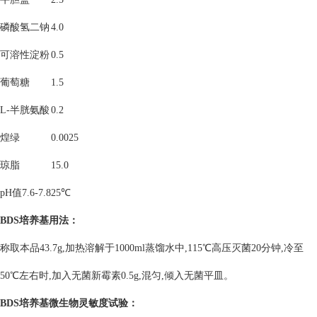
磷酸氢二钠
4.0
可溶性淀粉
0.5
葡萄糖
1.5
L-
半胱氨酸
0.2
煌绿
0.0025
琼脂
15.0
pH
值
7.6-7.8
25
℃
BDS培养基
用法：
称取本品43.7g,加热溶解于1000ml蒸馏水中,115℃高压灭菌20分钟,冷至
50℃左右时,加入无菌新霉素0.5g,混匀,倾入无菌平皿。
BDS培养基
微生物灵敏度试验：