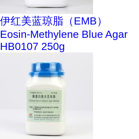
伊红美蓝琼脂（EMB）
Eosin-Methylene Blue Agar
HB0107 250g