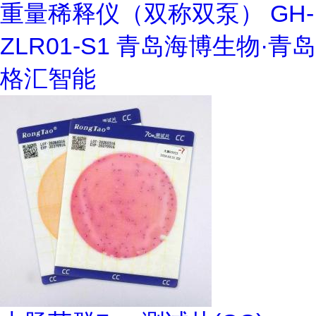
重量稀释仪（双称双泵） GH-
ZLR01-S1 青岛海博生物·青岛
格汇智能