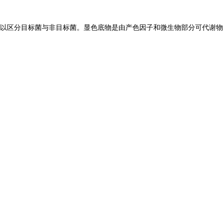
以区分目标菌与非目标菌。显色底
物是由产色因子和微生物部分可代谢物
质组成，在特
异
性酶作用下，游离出产色因子使菌落显示
一
定颜色。
O157显色培养基
操
作
步
骤：
1、按国家标准、SN标准、FDA标准或其它方法制备样品液；
2、取25克样品液加入225ml mEC肉汤或mTSB肉汤中，36℃增菌培养18-
24小时；
3、用3mm接种环取1环增菌液，划线接种到O157菌显色培养基上，做2个
平板；
4、36℃培养18-24h，O157:H7菌显亮红色、淡红色或红色，菌落周围没有