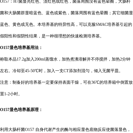
O157：H7菌显亮红色、淡红色或红色，菌落周围没有蓝色晕圈，大肠杆
菌和大肠菌群显暗蓝色、蓝色或紫色，菌落周围有蓝色晕圈；其它细菌显
蓝色、黄色或无色。本培养基的特异性高，可以克服SMAC培养基引起的
假阳性和假阴性结果，是一种很理想的快速检测培养基。
O157显色培养基
用法：
称取本品17.2g加入20
0ml蒸馏水，加热煮沸溶解并不停搅拌，加热2
分钟
左右。冷却至45-50℃时，加入一支CT添加剂混匀，倾入无菌平皿。
注意：制备
好的培养基一
定要保持表面干燥，可在36℃的培养箱中倒置放
置1-2小时。
O157显色培养基
原理：
利用大肠杆菌
O
157 自身代谢
产生的酶与相应显色底物反应使菌落显色，