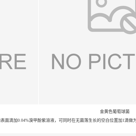
金黄色葡萄球菌
表面滴加0.04%溴甲酚紫溶液，可同时在无菌落生长的空白位置加1滴