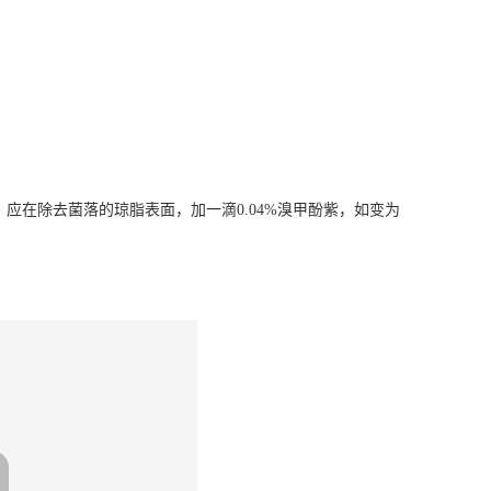
露醇，应在除去菌落的琼脂表面，加一滴0.04%溴甲酚紫，如变为