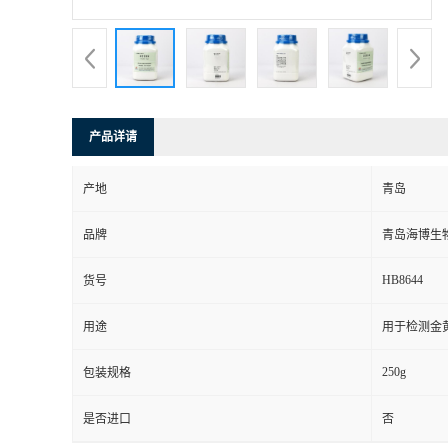
产品详请
产地
青岛
品牌
青岛海博生
HB8644
货号
用途
用于检测金
250g
包装规格
是否进口
否