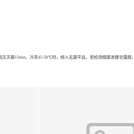
21℃高压灭菌15min，冷至45-50℃时，倾入无菌平皿，若检测细菌发酵甘