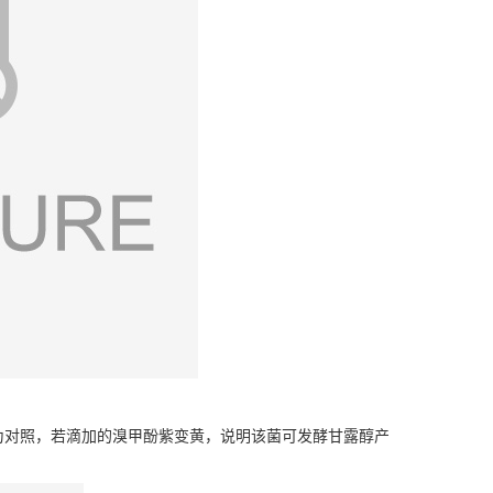
做为对照，若滴加的溴甲酚紫变黄，说明该菌可发酵甘露醇产