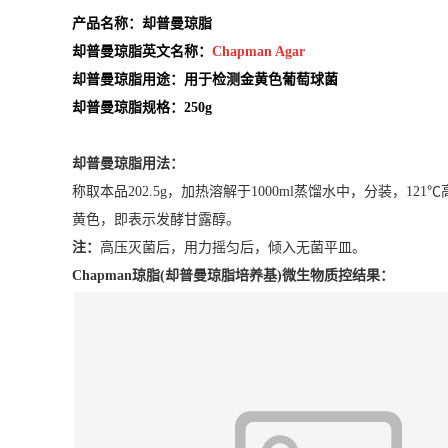
产品名称：却普曼琼脂
却普曼琼脂英文名称：
Chapman Agar
却普曼琼脂用途：用于检测金黄色葡萄球菌
却普曼琼脂规格：250g
却普曼琼脂
用法：
称取本品202.5g，加热溶解于1000ml蒸馏水中，分装，1
黄色，即表示发酵甘露醇。
注：
高压灭菌后，用力摇匀后，倾入无菌平皿。
Chapman琼脂(却普曼琼脂培养基)
微生物质控结果：