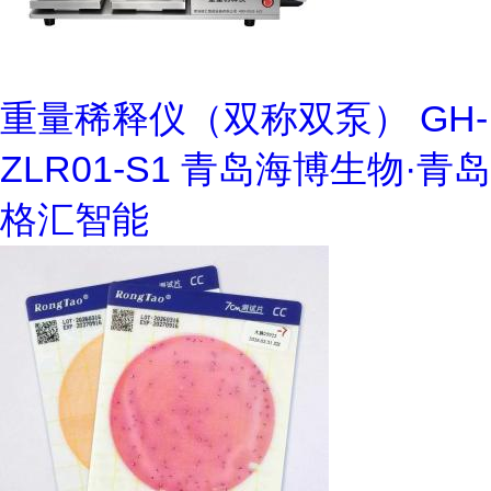
重量稀释仪（双称双泵） GH-
ZLR01-S1 青岛海博生物·青岛
格汇智能