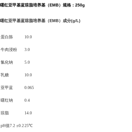
曙红亚甲基蓝琼脂培养基（EMB）规格：250g
曙红亚甲基蓝琼脂培养基（EMB）
成分(g/L)
蛋白胨
10.0
牛肉浸粉
3.0
氯化钠
5.0
乳糖
10.0
亚甲蓝
0.065
曙红钠
0.4
琼脂
14.0
pH值7.2 ±0.2
25℃