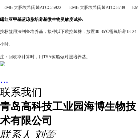
EMB 大肠埃希氏菌ATCC25922
EMB 大肠埃希氏菌ATCC8739
E
曙红亚甲基蓝琼脂培养基微生物灵敏度试验:
按标签用法制备培养基，接种以下质控菌株，放置30-35℃需氧培养18-24
小时。
注：回收率计算时，用TSA琼脂做对照培养基。
...
联系我们
青岛高科技工业园海博生物技
术有限公司
联系人
刘蕾