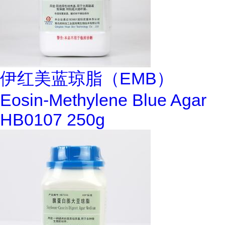
伊红美蓝琼脂（EMB）
Eosin-Methylene Blue Agar
HB0107 250g