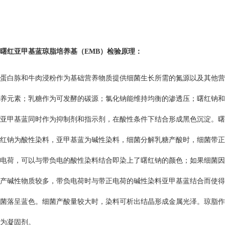
曙红亚甲基蓝琼脂培养基（EMB）
检验原理：
蛋白胨和牛肉浸粉作为基础营养物质提供细菌生长所需的氮源以及其他营
养元素；乳糖作为可发酵的碳源；氯化钠能维持均衡的渗透压；曙红钠和
亚甲基蓝同时作为抑制剂和指示剂，在酸性条件下结合形成黑色沉淀。曙
红钠为酸性染料，亚甲基蓝为碱性染料，细菌分解乳糖产酸时，细菌带正
电荷，可以与带负电的酸性染料结合即染上了曙红钠的颜色；如果细菌因
产碱性物质较多，带负电荷时与带正电荷的碱性染料亚甲基蓝结合而使得
菌落呈蓝色。细菌产酸量较大时，染料可析出结晶形成金属光泽。琼脂作
为凝固剂。