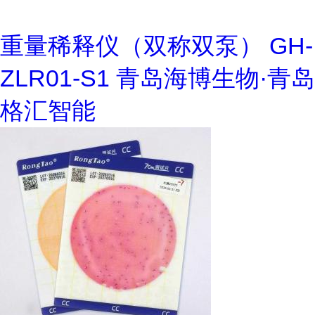
重量稀释仪（双称双泵） GH-
ZLR01-S1 青岛海博生物·青岛
格汇智能