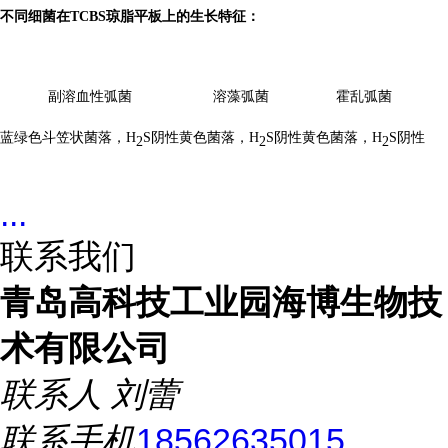
不同细菌在
TCBS琼脂平板上的生长特征：
副溶血性弧菌
溶藻弧菌
霍乱弧菌
蓝绿色斗笠状菌落，H
S阴性
黄色菌落，H
S阴性
黄色菌落，H
S阴性
2
2
2
...
联系我们
青岛高科技工业园海博生物技
术有限公司
联系人
刘蕾
联系手机
18562635015