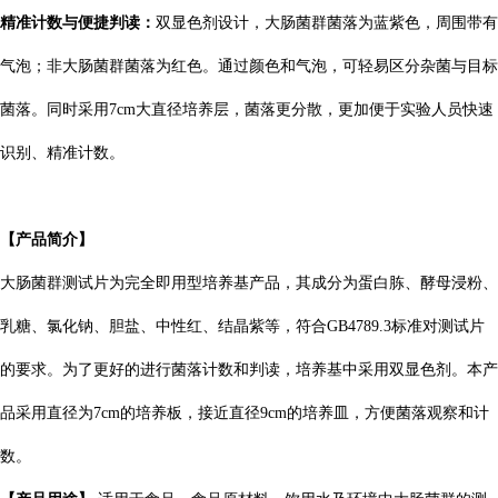
精准计数与便捷判读：
双显色剂设计，大肠菌群菌落为蓝紫色，周围带有
气泡；非大肠菌群菌落为红色。通过颜色和气泡，可轻易区分杂菌与目标
菌落。同时采用7cm大直径培养层，菌落更分散，更加便于实验人员快速
识别、精准计数。
【产品简介】
大肠菌群测试片为完全即用型培养基产品，其成分为蛋白胨、酵母浸粉、
乳糖、氯化钠、胆盐、中性红、结晶紫等，符合GB4789.3标准对测试片
的要求。为了更好的进行菌落计数和判读，培养基中采用双显色剂。本产
品采用直径为7cm的培养板，接近直径9cm的培养皿，方便菌落观察和计
数。