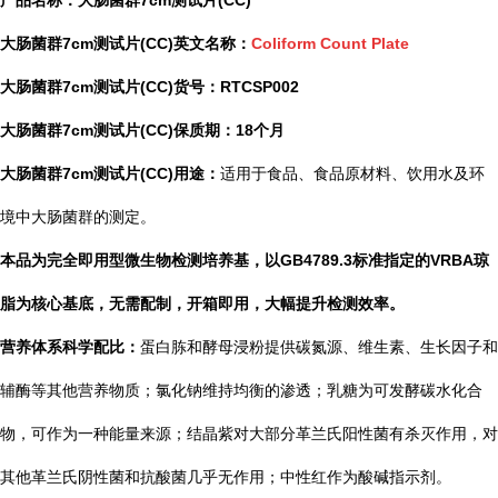
产品名称：
大肠菌群7cm测试片(CC)
大肠菌群7cm测试片(CC)英文名称：
Coliform Count Plate
大肠菌群7cm测试片(CC)货号：
RTCSP002
大肠菌群7cm测试片(CC)保质期：
18个月
大肠菌群7cm测试片(CC)用途：
适用于食品、食品原材料、饮用水及环
境中大肠菌群的测定。
本品为完全即用型微生物检测培养基，以GB4789.3标准指定的VRBA琼
脂为核心基底，无需配制，开箱即用，大幅提升检测效率。
营养体系科学配比：
蛋白胨和酵母浸粉提供碳氮源、维生素、生长因子和
辅酶等其他营养物质；氯化钠维持均衡的渗透；乳糖为可发酵碳水化合
物，可作为一种能量来源；结晶紫对大部分革兰氏阳性菌有杀灭作用，对
其他革兰氏阴性菌和抗酸菌几乎无作用；中性红作为酸碱指示剂。