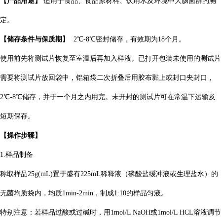
【产品用途】
适用于食品、食品原材料、饮用水及环境中大肠菌群的测
定。
【储存条件与保质期】
2℃-8℃密封储存，有效期为18个月。
使用前先将测试片恢复至室温后再加入样液。已打开包装未使用的测试片
需要将测试片放回袋中，铝箱袋二次折叠后用胶布黏上或封口夹封口，
2℃-8℃储存，并于一个月之内用完。未开封的测试片可在常温下运输及
短期保存。
【操作步骤】
1.样品制备
称取样品25g(mL)置于盛有225mL稀释液（磷酸盐缓冲液或生理盐水）的
无菌均质袋内，均质1min-2min，制成1:10的样品匀液。
特别注意：若样品过酸或过碱时，用1mol/L NaOH或1mol/L HCL溶液调节