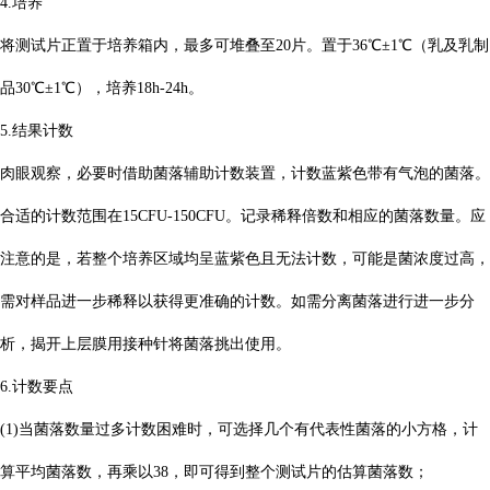
4.培养
将测试片正置于培养箱内，最多可堆叠至20片。置于36℃±1℃（乳及乳制
品30℃±1℃），培养18h-24h。
5.结果计数
肉眼观察，必要时借助菌落辅助计数装置，计数蓝紫色带有气泡的菌落。
合适的计数范围在15CFU-150CFU。记录稀释倍数和相应的菌落数量。应
注意的是，若整个培养区域均呈蓝紫色且无法计数，可能是菌浓度过高，
需对样品进一步稀释以获得更准确的计数。如需分离菌落进行进一步分
析，揭开上层膜用接种针将菌落挑出使用。
6.计数要点
(1)当菌落数量过多计数困难时，可选择几个有代表性菌落的小方格，计
算平均菌落数，再乘以38，即可得到整个测试片的估算菌落数；