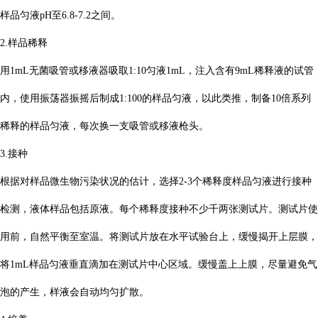
样品匀液pH至6.8-7.2之间。
2.样品稀释
用1mL无菌吸管或移液器吸取1:10匀液1mL，注入含有9mL稀释液的试管
内，使用振荡器振摇后制成1:100的样品匀液，以此类推，制备10倍系列
稀释的样品匀液，每次换一支吸管或移液枪头。
3.接种
根据对样品微生物污染状况的估计，选择2-3个稀释度样品匀液进行接种
检测，液体样品包括原液。每个稀释度接种不少千两张测试片。测试片使
用前，自然平衡至室温。将测试片放在水平试验台上，缓慢揭开上层膜，
将1mL样品匀液垂直滴加在测试片中心区域。缓慢盖上上膜，尽量避免气
泡的产生，样液会自动均匀扩散。