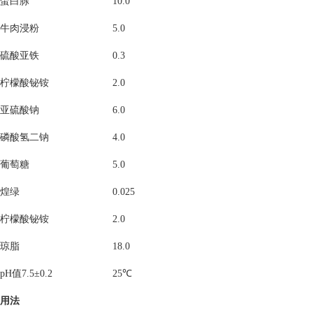
蛋白胨
10.0
牛肉浸粉
5.0
硫酸亚铁
0.3
柠檬酸铋铵
2.0
亚硫酸钠
6.0
磷酸氢二钠
4.0
葡萄糖
5.0
煌绿
0.025
柠檬酸铋铵
2.0
琼脂
18.0
pH值7.5±0.2
25℃
用法