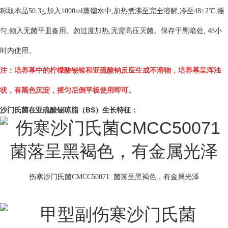
称取本品50.3g,加入1000ml蒸馏水中,加热煮沸至完全溶解,冷至48±2℃,摇
匀,倾入无菌平皿备用。勿过度加热,无需高压灭菌。保存于黑暗处, 48小
时内使用。
注：培养基中的柠檬酸铋铵和亚硫酸钠反应生成不溶物，培养基呈浑浊
状，有黑色沉淀，摇匀后倒平板使用即可。
沙门氏菌在亚硫酸铋琼脂（BS）生长特征：
伤寒沙门氏菌CMCC50071 菌落呈黑褐色，有金属光泽