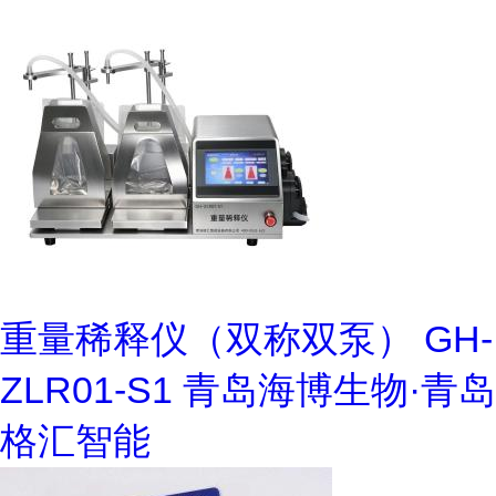
重量稀释仪（双称双泵） GH-
ZLR01-S1 青岛海博生物·青岛
格汇智能