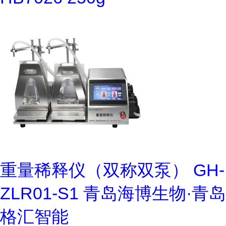
重量稀释仪（双称双泵） GH-
ZLR01-S1 青岛海博生物·青岛
格汇智能