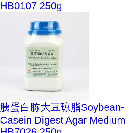
HB0107 250g
胰蛋白胨大豆琼脂Soybean-
Casein Digest Agar Medium
HB7026 250g