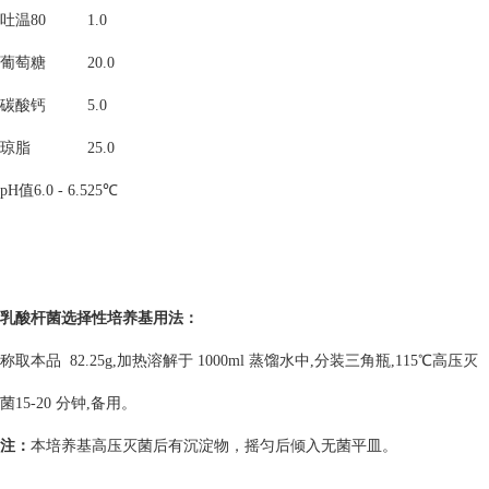
吐温
80
1.0
葡萄糖
20.0
碳酸钙
5.0
琼脂
25.0
pH
值
6.0 - 6.5
25
℃
乳酸杆菌选择性培养基
用法：
称取本品
82.25g,
加热溶解于
1000ml
蒸馏水中
,
分装三角瓶
,115
℃高压灭
菌
15-20
分钟
,
备用。
注：
本培养基高压灭菌后有沉淀物，摇匀后倾入无菌平皿。