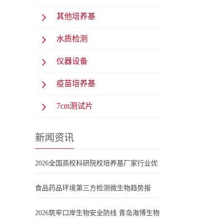
其他培养基
水质检测
仪器设备
疫苗培养基
7cm测试片
新闻资讯
2026全国高校科研院校培养基厂家行业优
选清单：科研实验合规保障
食品药品环境第三方检测微生物趋势报
告：药典培养基选型与青岛海博生物产品
2026筑牢口岸生物安全防线 青岛海博生物