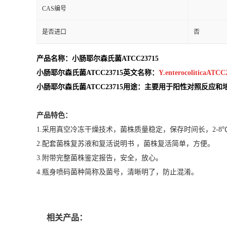
CAS编号
是否进口
否
产品名称：小肠
耶尔森氏菌ATCC23715
小肠
耶尔森氏菌ATCC23715英文名称：
Y.enterocoliticaATCC
小肠
耶尔森氏菌ATCC23715用途：主要用于阳性对照反应
产品特色：
1.采用真空冷冻干燥技术，菌株质量稳定，保存时间长，2-8℃
2.配套菌株复苏液和复活说明书 ，菌株复活简单，方便。
3.附带完整菌株鉴定报告，安全，放心。
4.瓶身喷码菌种简称及菌号，清晰明了，防止混淆。
相关产品：