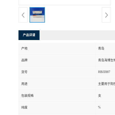
产品详请
产地
青岛
品牌
青岛海博生
HBJZ007
货号
用途
主要用于阳
包装规格
支
%
纯度