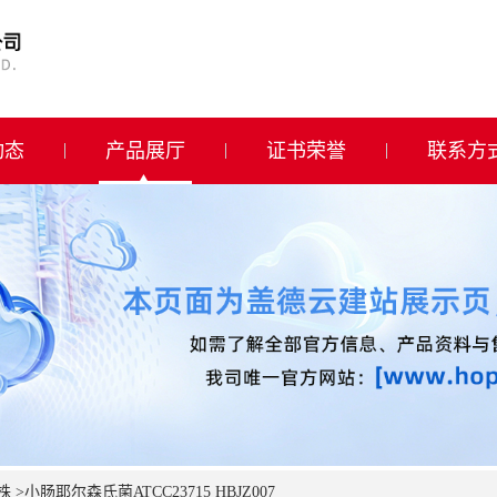
动态
产品展厅
证书荣誉
联系方
株
>
小肠耶尔森氏菌ATCC23715 HBJZ007