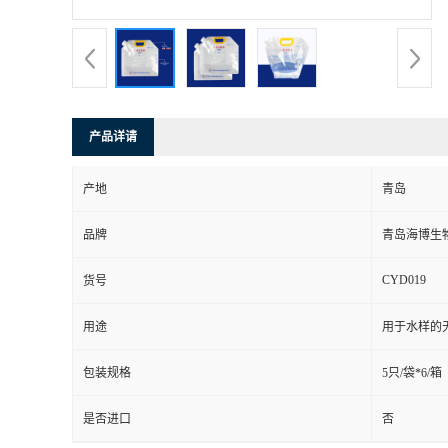
产品详请
产地
青岛
品牌
青岛海博生
CYD019
货号
用途
用于水样的
包装规格
5只/袋*6/箱
是否进口
否