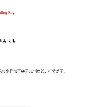
pling Bag
即需即用。
采集水样加至袋子5L刻度线，拧紧盖子。