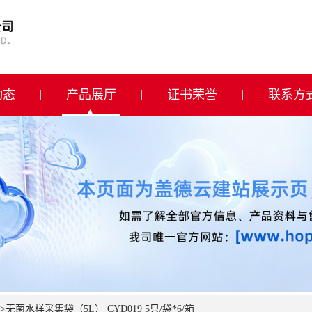
动态
产品展厅
证书荣誉
联系方
>
无菌水样采集袋（5L） CYD019 5只/袋*6/箱