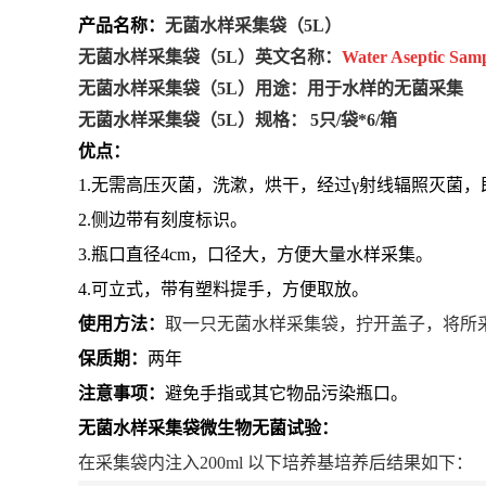
产品名称：
无菌水样采集袋（5L）
无菌水样采集袋（5L）英文名称：
Water Aseptic Sam
无菌水样采集袋（5L）用途：
用于水样的无菌采集
无菌水样采集袋（5L）
规格：
5只/袋*6/箱
优点：
1.无需高压灭菌，洗漱，烘干，经过γ射线辐照灭菌，
2.侧边带有刻度标识。
3.瓶口直径4cm，口径大，方便大量水样采集。
4.可立式，带有塑料提手，方便取放。
使用方法：
取一只无菌水样采集袋，拧开盖子，将所
保质期：
两年
注意事项：
避免手指或其它物品污染瓶口。
无菌水样采集袋微生物无菌试验：
在采集袋内注入200ml 以下培养基培养后结果如下：