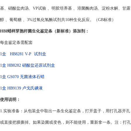
基、硝酸盐肉汤、VP试验 、明胶培养基 、溶菌酶肉汤、淀粉水解、甘露
醇 、葡萄糖 、3%过氧化氢酶试剂共10种生化反应。（GB标准）
HBI蜡样芽胞杆菌生化鉴定条（新标准）
添加剂：
每盒鉴定条
需配套
1盒
HB8281
V-P
试剂盒
1盒 HB8282 硝酸盐还原试剂盒
1盒 GS070
无菌液体石蜡
1盒 HB9139
卢戈氏碘液
使用说明：
1.实验准备：从包装盒中取出一条生化鉴定条，打开盖子，用打孔器开孔
或直接把膜撕掉。如果染菌或变色，则不能使用，重新拿一条。注：打孔