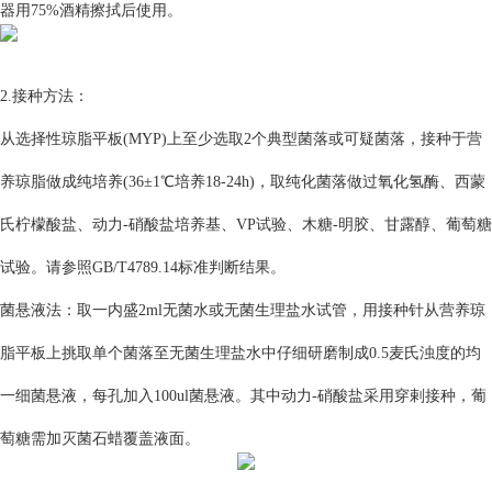
器用75%酒精擦拭后使用。
2.接种方法：
从选择性琼脂平板(MYP)上至少选取2个典型菌落或可疑菌落，接种于营
养琼脂做成纯培养(36±1℃培养18-24h)，取纯化菌落做过氧化氢酶、西蒙
氏柠檬酸盐、动力-硝酸盐培养基、VP试验、木糖-明胶、甘露醇、葡萄糖
试验。请参照GB/T4789.14标准判断结果。
菌悬液法：取一内盛2ml无菌水或无菌生理盐水试管，用接种针从营养琼
脂平板上挑取单个菌落至无菌生理盐水中仔细研磨制成0.5麦氏浊度的均
一细菌悬液，每孔加入100ul菌悬液。其中动力-硝酸盐采用穿剌接种，葡
萄糖需加灭菌石蜡覆盖液面。