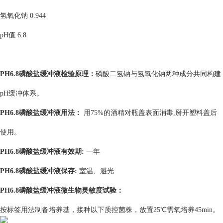
氢氧化钠
0.944
pH
值
6.8
PH6.8磷酸盐缓冲液
检验原理：
磷酸二氢钠与氢氧化钠两种成分共同构建
pH缓冲体系。
PH6.8磷酸盐缓冲液
用法：
用
75%
的酒精对瓶盖表面消毒
,
掰开塑料盖后
使用。
PH6.8磷酸盐缓冲液
有效期
:
一年
PH6.8磷酸盐缓冲液
保存
:
室温、避光
PH6.8磷酸盐缓冲液
微生物灵敏度试验：
按标签用法制备培养基，接种以下质控菌株，放置25℃需氧培养45min。