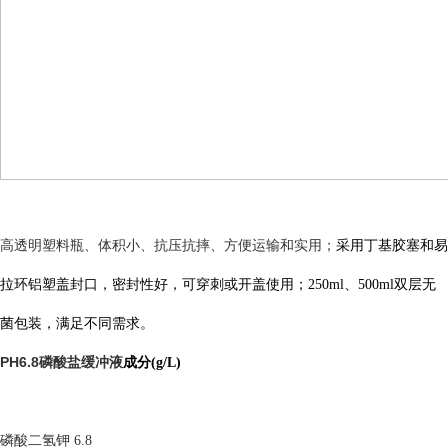
高透明塑料瓶、体积小、抗压抗摔、方便运输和实用；
采用丁基胶塞和易
拉环铝塑盖封口，密封性好，可穿刺或开盖使用；
250ml、500ml双层无
菌包装，满足不同需求。
PH6.8磷酸盐缓冲液
成分
(g/L)
磷酸二氢钾
6.8