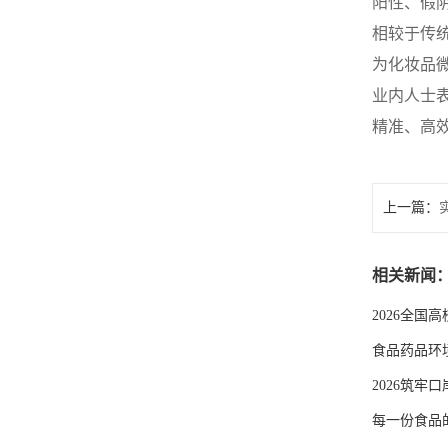
阳性、假
相较于传
为化妆品
业内人士
精准、高
上一篇：
节省70%
相关新闻
2026全
食品药品环
2026筑
每一份食品