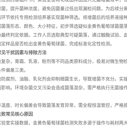
球菌，提升菌种浓度，避免因菌量过低出现漏检问题，为后续分
离环节依托专用检测培养基实现菌种筛选。将增菌后的培养液接种至
据菌落形态、颜色、大小特征，初步筛选疑似金黄色葡萄球菌菌
为最终判定依据。工作人员选取典型可疑菌落，通过触酶试验、
判定样品是否检出金黄色葡萄球菌，完成标准化定性检测。
常见干扰因素与排除方法
质复杂，膏霜、乳液、粉剂等不同品类原料成分，极易对微生物
条件偏差三类。
的防腐剂、油脂、乳化剂会抑制细菌生长，导致增菌不充分。实
菌影响。环境杂菌交叉污染会造成菌落混杂，需严格执行无菌操
养温度、时长偏差会导致菌落发育异常，需全程恒温管控，严格
失败常见核心原因
实验室实操数据，金黄色葡萄球菌检测失败多源于操作与耗材两