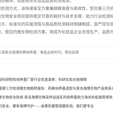
阴性概率，适配各类化妆品品类检测需求。
统检测方式，该快速鉴定方案兼顾精准度与高效性，契合第三方
微生物安全质控提供稳定可靠的耗材与技术支撑，助力行业检测
表示，标准化的实操流程与高品质检测耗材相辅相成，是严控化
效、稳定的微生物检测方案，将成为化妆品企业合规生产、品质
实测青岛海博药典培养基：每批必检时代，帮实验室
验证时间与成本
：
国高校科研院校培养基厂家行业优选清单：科研实验合规保障
境第三方检测微生物趋势报告：药典培养基选型与青岛海博生物产品体系
牢口岸生物安全防线 青岛海博生物采样运送系列培养基助力海关检疫提质增效
的安全，都有海博守护——金黄色葡萄球菌检测，我们更专业