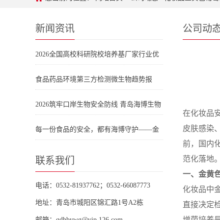
新闻资讯
公司动
2026全国高校科研院校培养基厂家行业优
选清单：科研实验合规保障
食品药品环境第三方检测微生物趋势报
告：药典培养基选型与青岛海博生物产品
2026筑牢口岸生物安全防线 青岛海博生物
在化妆品
体系应用
采样运送系列培养基助力海关检疫提质增
皮肤感染
每一份食品的安全，都有海博守护——金
前，国内
效
黄色葡萄球菌检测，我们更专业
范化落地
联系我们
一、金黄
电话：0532-81937762；0532-66087773
化妆品中
地址：青岛市城阳区锦汇路1号A2栋
直接决定
增菌培养
邮箱：qdhbywg@vip.126.com