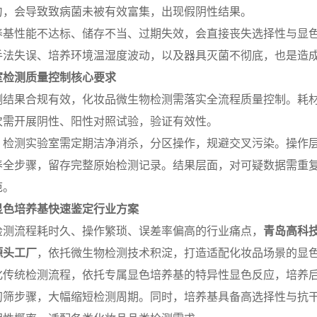
匀，会导致致病菌未被有效富集，出现假阴性结果。
养基性能不达标、储存不当、过期失效，会直接丧失选择性与显
手法失误、培养环境温湿度波动，以及器具灭菌不彻底，也是造
室检测质量控制核心要求
测结果合规有效，化妆品微生物检测需落实全流程质量控制。耗
次需开展阴性、阳性对照试验，验证有效性。
，检测实验室需定期洁净消杀，分区操作，规避交叉污染。操作
养全步骤，留存完整原始检测记录。结果层面，对可疑数据需重
范。
显色培养基快速鉴定行业方案
检测流程耗时久、操作繁琐、误差率偏高的行业痛点，
青岛高科
源头工厂
，依托微生物检测技术积淀，打造适配化妆品场景的显
化传统检测流程，依托专属显色培养基的特异性显色反应，培养
初筛步骤，大幅缩短检测周期。同时，培养基具备高选择性与抗