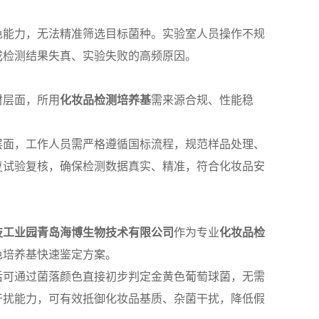
色能力，无法精准筛选目标菌种。实验室人员操作不规
成检测结果失真、实验失败的高频原因。
材层面，所用
化妆品检测培养基
需来源合规、性能稳
层面，工作人员需严格遵循国标流程，规范样品处理、
复试验复核，确保检测数据真实、精准，符合化妆品安
技工业园青岛海博生物技术有限公司
作为专业
化妆品检
色培养基快速鉴定方案。
后可通过菌落颜色直接初步判定金黄色葡萄球菌，无需
干扰能力，可有效抵御化妆品基质、杂菌干扰，降低假