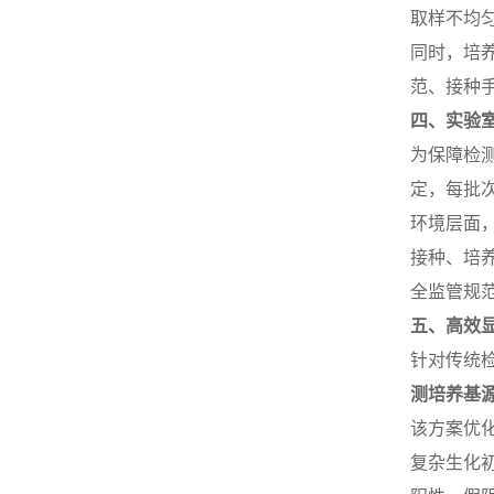
取样不均
同时，培
范、接种
四、实验
为保障检
定，每批
环境层面
接种、培
全监管规
五、高效
针对传统
测培养基
该方案优
复杂生化